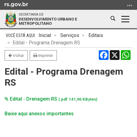
Ir
para
SECRETARIA DE
o
Abrir
Alter
DESENVOLVIMENTO URBANO E
METROPOLITANO
conteúdo
a
a
Ir
Início
busca
nave
Inicial
Serviços
Editais
para
do
Edital - Programa Drenagem RS
o
conteúdo
Facebook
X
Wh
menu
Voltar
Imprimir
Ir
Edital - Programa Drenagem
para
a
RS
busca
Edital - Drenagem RS
(.pdf 141,96 KBytes)
Baixe aqui anexos importantes