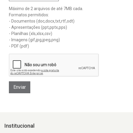
Máximo de 2 arquivos de até 7MB cada.
Formatos permitidos:
- Documentos (doc,docx,txt,rtf,odt)
- Apresentações (ppt,pptx,pps)
- Planilhas (xls,xlsx,csv)
- Imagens (gif,jpg,jpeg,png)
- PDF (pdf)
Enviar
Institucional