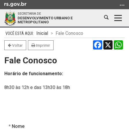
Ir
para
SECRETARIA DE
o
Abrir
Alter
DESENVOLVIMENTO URBANO E
METROPOLITANO
conteúdo
a
a
Ir
Início
busca
nave
Inicial
Fale Conosco
para
do
Facebook
X
Wh
o
conteúdo
Voltar
Imprimir
menu
Fale Conosco
Ir
para
a
Horário de funcionamento:
busca
8h30 às 12h e das 13h30 às 18h
Obrigatório
Nome